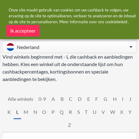
Onze site maakt gebruik van cookies om uw cashback te volgen, uw
ervaring op de site te optimaliseren, verkeer te analyseren en de inhoud
op de site te personaliseren. Meer informatie over ons
cookiebeleid
.
Startpagina
Winkels
L
Winkels - L
ik accepteer
Nederland
Vind winkels beginnend met - L die cashback en aanbiedingen
hebben. Kies een winkel uit de onderstaande lijst om hun
cashbackpercentages, kortingsbonnen en speciale
aanbiedingen te bekijken.
Alle winkels
0-9
A
B
C
D
E
F
G
H
I
J
K
L
M
N
O
P
Q
R
S
T
U
V
W
X
Y
Z