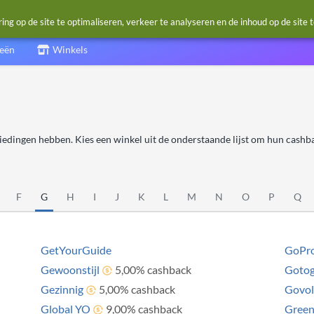
g op de site te optimaliseren, verkeer te analyseren en de inhoud op de site 
ieën
Winkels
iedingen hebben. Kies een winkel uit de onderstaande lijst om hun cashb
F
G
H
I
J
K
L
M
N
O
P
Q
GetYourGuide
GoPr
Gewoonstijl
5,00% cashback
Gotog
Gezinnig
5,00% cashback
Govol
Global YO
9,00% cashback
Gree