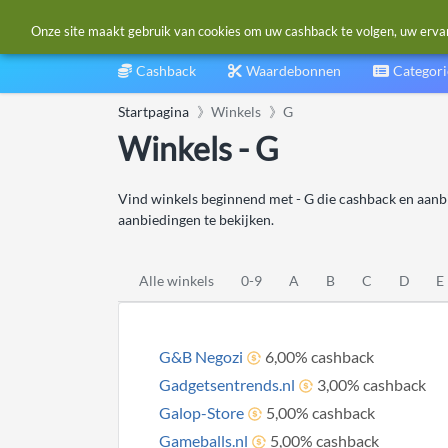
Onze site maakt gebruik van cookies om uw cashback te volgen, uw ervarin
Cashback
Waardebonnen
Categor
Startpagina
Winkels
G
Winkels - G
Vind winkels beginnend met - G die cashback en aanb
aanbiedingen te bekijken.
Alle winkels
0-9
A
B
C
D
E
G&B Negozi
6,00% cashback
Gadgetsentrends.nl
3,00% cashback
Galop-Store
5,00% cashback
Gameballs.nl
5,00% cashback