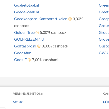
Goalietotaal.nl
Green
Goede-Zaak.nl
Greet
Goedkoopste-Kantoorartikelen
3,00%
Groep
cashback
Grote
Golden Tree
5,00% cashback
Grou
GOLFREIZEN.NU
Grove
Golftaspro.nl
3,00% cashback
Gust
Good4fun
GWK T
Goos-E
7,00% cashback
VERBIND JE MET ONS
CAS
Contact
Mijn