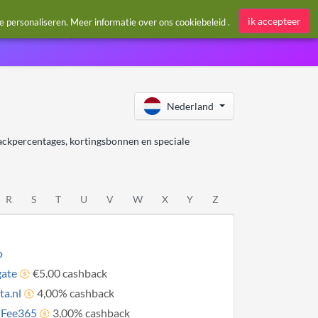
Aanmelden / Register
ik accepteer
te personaliseren. Meer informatie over ons
cookiebeleid
.
Nederland
ackpercentages, kortingsbonnen en speciale
R
S
T
U
V
W
X
Y
Z
o
ate
€5.00 cashback
ta.nl
4,00% cashback
nFee365
3,00% cashback