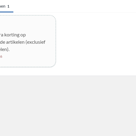
nen
1
a korting op
de artikelen (exclusief
len).
26