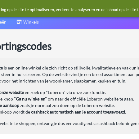
g op de site te optimaliseren, verkeer te analyseren en de inhoud op de site 
ieën
Winkels
ortingscodes
te
is een online winkel die zich richt op stijlvolle, kwalitatieve en vaak 
 sfeer in huis creëren. Op de website vind je een breed assortiment aan p
t voor het inrichten van je woonkamer, slaapkamer, keuken en tuin.
onze website
en zoek op "Loberon" via onze zoekfunctie.
de knop
"Ga nu winkelen"
om naar de officiële Loberon website te gaan.
je aankoop
zoals je normaal zou doen op de Loberon website.
ankoop wordt de
cashback automatisch aan je account toegevoegd
.
ebsite te shoppen, ontvang je dus eenvoudig extra cashback beloningen op