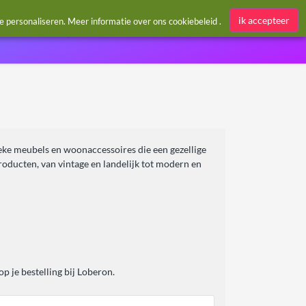
Aanmelden / Register
ik accepteer
te personaliseren. Meer informatie over ons
cookiebeleid
.
unieke meubels en woonaccessoires die een gezellige
roducten, van vintage en landelijk tot modern en
 je bestelling bij Loberon.