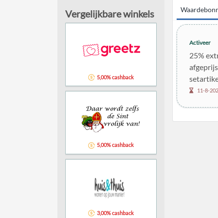
Waardebon
Vergelijkbare winkels
Activeer
25% extr
afgeprijs
5,00% cashback
setartike
11-8-20
5,00% cashback
3,00% cashback