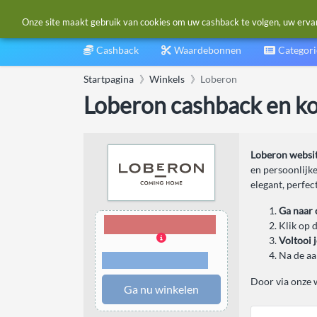
Onze site maakt gebruik van cookies om uw cashback te volgen, uw ervarin
Cashback
Waardebonnen
Categor
Startpagina
Winkels
Loberon
Loberon cashback en k
Loberon websi
en persoonlijke
elegant, perfec
Ga naar 
5,00% Cashback
Klik op 
Voltooi 
Na de a
Voorwaarden en
beperkingen
Door via onze w
Ga nu winkelen