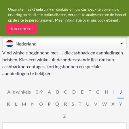
Onze site maakt gebruik van cookies om uw cashback te volgen, uw
ervaring op de site te optimaliseren, verkeer te analyseren en de inhoud
op de site te personaliseren. Meer informatie over ons
cookiebeleid
.
Startpagina
Winkels
J
Winkels - J
ik accepteer
Nederland
Vind winkels beginnend met - J die cashback en aanbiedingen
hebben. Kies een winkel uit de onderstaande lijst om hun
cashbackpercentages, kortingsbonnen en speciale
aanbiedingen te bekijken.
Alle winkels
0-9
A
B
C
D
E
F
G
H
I
J
K
L
M
N
O
P
Q
R
S
T
U
V
W
X
Y
Z