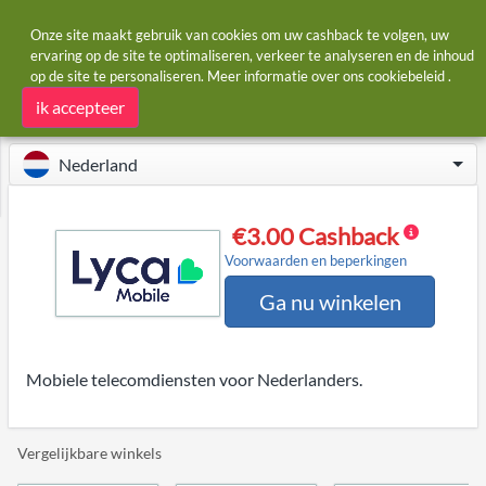
Onze site maakt gebruik van cookies om uw cashback te volgen, uw
ervaring op de site te optimaliseren, verkeer te analyseren en de inhoud
op de site te personaliseren. Meer informatie over ons
cookiebeleid
.
Startpagina
Winkels
Lycamobile
Lycamobile cashback en kortingscodes
ik accepteer
Nederland
€3.00 Cashback
Voorwaarden en beperkingen
Ga nu winkelen
Mobiele telecomdiensten voor Nederlanders.
Vergelijkbare winkels