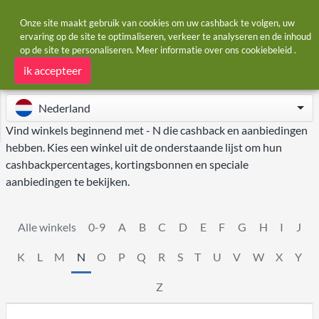
Onze site maakt gebruik van cookies om uw cashback te volgen, uw
ervaring op de site te optimaliseren, verkeer te analyseren en de inhoud
op de site te personaliseren. Meer informatie over ons
cookiebeleid
.
Startpagina
Winkels
N
Winkels - N
ik accepteer
Nederland
Vind winkels beginnend met - N die cashback en aanbiedingen
hebben. Kies een winkel uit de onderstaande lijst om hun
cashbackpercentages, kortingsbonnen en speciale
aanbiedingen te bekijken.
Alle winkels
0-9
A
B
C
D
E
F
G
H
I
J
K
L
M
N
O
P
Q
R
S
T
U
V
W
X
Y
Z