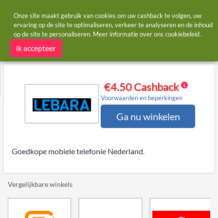
Onze site maakt gebruik van cookies om uw cashback te volgen, uw
ervaring op de site te optimaliseren, verkeer te analyseren en de inhoud
op de site te personaliseren. Meer informatie over ons
cookiebeleid
.
Startpagina
Winkels
Lebara
Lebara cashback
ik accepteer
€4.50 Cashback
Voorwaarden en beperkingen
Ga nu winkelen
Goedkope mobiele telefonie Nederland.
Vergelijkbare winkels