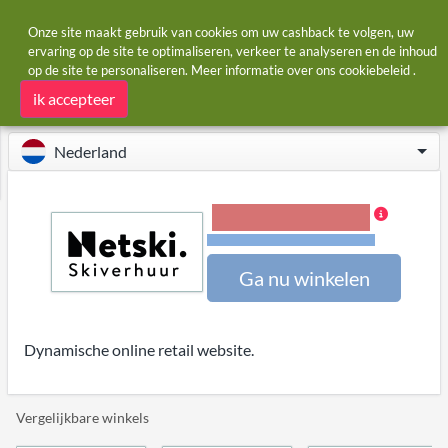
Onze site maakt gebruik van cookies om uw cashback te volgen, uw
ervaring op de site te optimaliseren, verkeer te analyseren en de inhoud
op de site te personaliseren. Meer informatie over ons
cookiebeleid
.
Startpagina
Winkels
Netski.com
Netski.com cashback
ik accepteer
Nederland
3,00% Cashback
Voorwaarden en beperkingen
Ga nu winkelen
Dynamische online retail website.
Vergelijkbare winkels