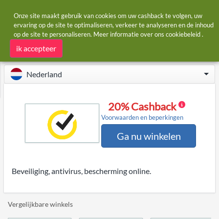
Onze site maakt gebruik van cookies om uw cashback te volgen, uw
ervaring op de site te optimaliseren, verkeer te analyseren en de inhoud
op de site te personaliseren. Meer informatie over ons
cookiebeleid
.
Startpagina
Winkels
Norton
Norton cashback
ik accepteer
Nederland
20% Cashback
Voorwaarden en beperkingen
Ga nu winkelen
Beveiliging, antivirus, bescherming online.
Vergelijkbare winkels