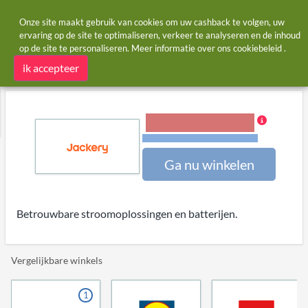
Onze site maakt gebruik van cookies om uw cashback te volgen, uw
ervaring op de site te optimaliseren, verkeer te analyseren en de inhoud
op de site te personaliseren. Meer informatie over ons
cookiebeleid
.
Startpagina
Winkels
Jackery
Jackery cashback en kortingscodes
ik accepteer
4,00% Cashback
Voorwaarden en beperkingen
Ga nu winkelen
Betrouwbare stroomoplossingen en batterijen.
Vergelijkbare winkels
1