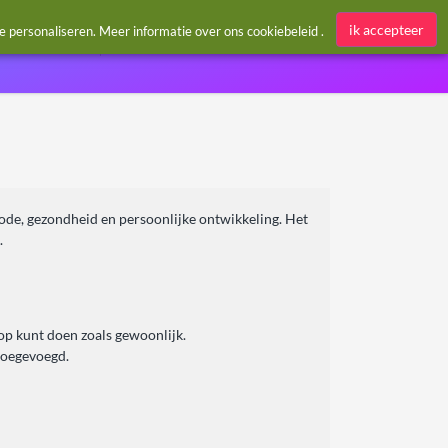
Aanmelden / Register
ik accepteer
te personaliseren. Meer informatie over ons
cookiebeleid
.
 mode, gezondheid en persoonlijke ontwikkeling. Het
.
op kunt doen zoals gewoonlijk.
toegevoegd.