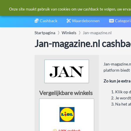
Onze site maakt gebruik van cookies om uw cashback te volgen, uw ervarin
Cashback
Waardebonnen
Categor
Startpagina
Winkels
Jan-magazine.nl
Jan-magazine.nl cashba
Jan-magazine.nl
platform biedt 
Zo kun je extra
Vergelijkbare winkels
Klik op 
Je wordt
Na het a
1,05% cashback