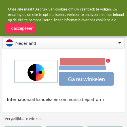
Onze site maakt gebruik van cookies om uw cashback te volgen, uw
ervaring op de site te optimaliseren, verkeer te analyseren en de inhoud
op de site te personaliseren. Meer informatie over ons
cookiebeleid
.
Startpagina
Winkels
Global YO
Global YO cashback
ik accepteer
Nederland
9,00% Cashback
Voorwaarden en beperkingen
Ga nu winkelen
Internationaal handels- en communicatieplatform
Vergelijkbare winkels