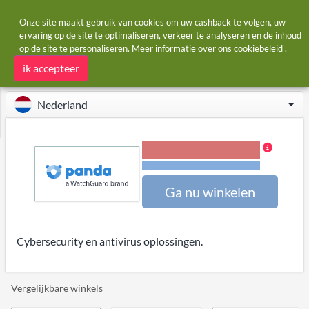
Onze site maakt gebruik van cookies om uw cashback te volgen, uw
ervaring op de site te optimaliseren, verkeer te analyseren en de inhoud
op de site te personaliseren. Meer informatie over ons
cookiebeleid
.
Startpagina
Winkels
Panda Security
Panda Security cashback
ik accepteer
Nederland
45,00% Cashback
Voorwaarden en beperkingen
Ga nu winkelen
Cybersecurity en antivirus oplossingen.
Vergelijkbare winkels