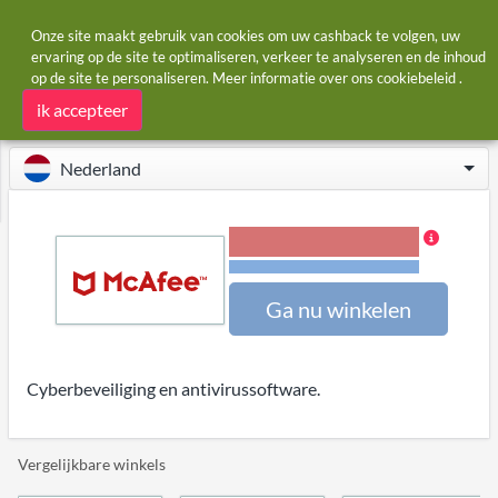
Onze site maakt gebruik van cookies om uw cashback te volgen, uw
ervaring op de site te optimaliseren, verkeer te analyseren en de inhoud
op de site te personaliseren. Meer informatie over ons
cookiebeleid
.
Startpagina
Winkels
McAfee
McAfee cashback
ik accepteer
Nederland
15,00% Cashback
Voorwaarden en beperkingen
Ga nu winkelen
Cyberbeveiliging en antivirussoftware.
Vergelijkbare winkels