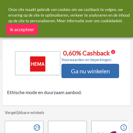
Onze site maakt gebruik van cookies om uw cashback te volgen, uw
ervaring op de site te optimaliseren, verkeer te analyseren en de inhoud
op de site te personaliseren. Meer informatie over ons
cookiebeleid
.
Startpagina
Winkels
HEMA
HEMA cashback
ik accepteer
0,60% Cashback
Voorwaarden en beperkingen
Ga nu winkelen
Ethische mode en duurzaam aanbod.
Vergelijkbare winkels
29
1