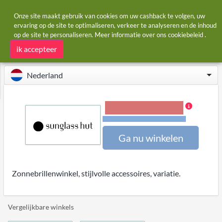
Onze site maakt gebruik van cookies om uw cashback te volgen, uw
ervaring op de site te optimaliseren, verkeer te analyseren en de inhoud
op de site te personaliseren. Meer informatie over ons
cookiebeleid
.
Startpagina
Winkels
Sunglass Hut
Sunglass Hut cashback
ik accepteer
Nederland
4,00% Cashback
Voorwaarden en beperkingen
Ga nu winkelen
Zonnebrillenwinkel, stijlvolle accessoires, variatie.
Vergelijkbare winkels