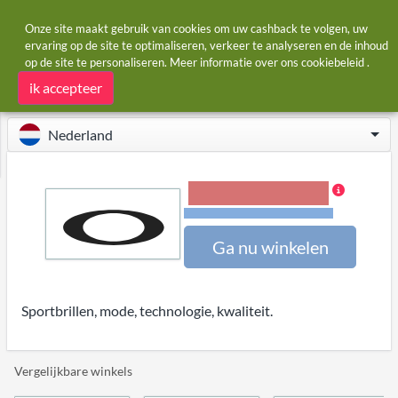
Onze site maakt gebruik van cookies om uw cashback te volgen, uw
ervaring op de site te optimaliseren, verkeer te analyseren en de inhoud
op de site te personaliseren. Meer informatie over ons
cookiebeleid
.
Startpagina
Winkels
Oakley
Oakley cashback
ik accepteer
Nederland
4,00% Cashback
Voorwaarden en beperkingen
Ga nu winkelen
Sportbrillen, mode, technologie, kwaliteit.
Vergelijkbare winkels