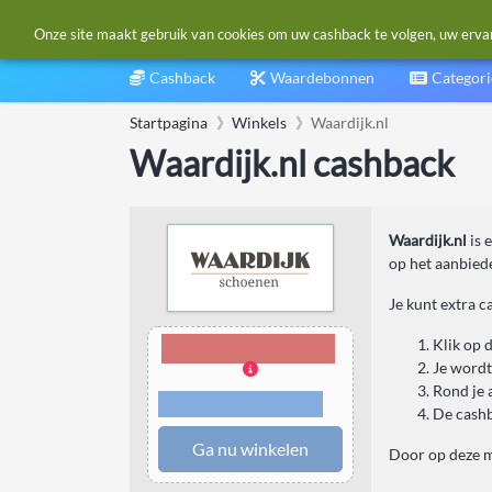
Onze site maakt gebruik van cookies om uw cashback te volgen, uw ervarin
Cashback
Waardebonnen
Categor
Startpagina
Winkels
Waardijk.nl
Waardijk.nl cashback
Waardijk.nl
is 
op het aanbiede
Je kunt extra 
4,00% Cashback
Klik op 
Je wordt
Rond je 
Voorwaarden en
beperkingen
De cashb
Ga nu winkelen
Door op deze m