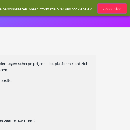
Aanmelden / Register
ik accepteer
te personaliseren. Meer informatie over ons
cookiebeleid
.
den tegen scherpe prijzen. Het platform richt zich
ppen.
ebsite:
bespaar je nog meer!