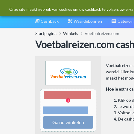
Onze site maakt gebruik van cookies om uw cashback te volgen, uw ervarin
Cashback
Waardebonnen
Categor
Startpagina
Winkels
Voetbalreizen.com
Voetbalreizen.com cas
Voetbalreizen.c
wereld. Hier ku
maakt het mogel
Hoe je extra c
3,00% Cashback
Klik op 
Je wordt
Voorwaarden en
beperkingen
Voltooi 
De cashb
Ga nu winkelen