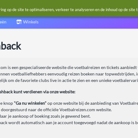
g op de site te optimaliseren, verkeer te analyseren en de inhoud op de site 
ieën
Winkels
hback
om is een gespecialiseerde website die voetbalreizen en tickets aanbiedt
nnen voetballiefhebbers eenvoudig reizen boeken naar topwedstrijden, inc
ijk om de favoriete clubs live in actie te zien en een unieke voetbalervari
ashback kunt verdienen via onze website:
de knop
"Ga nu winkelen"
op onze website bij de aanbieding van Voetbalr
 doorgestuurd naar de officiële Voetbalreizen.com website.
daar je aankoop of boeking zoals je gewend bent.
ack wordt automatisch aan je account toegevoegd nadat de aankoop is b