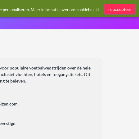
Aanmelden / Register
ik accepteer
te personaliseren. Meer informatie over ons
cookiebeleid
.
 voor populaire voetbalwedstrijden over de hele
lusief vluchten, hotels en toegangstickets. Dit
ng te beleven.
eizen.com.
evestigd.