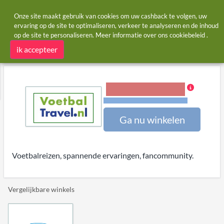
Onze site maakt gebruik van cookies om uw cashback te volgen, uw
ervaring op de site te optimaliseren, verkeer te analyseren en de inhoud
op de site te personaliseren. Meer informatie over ons
cookiebeleid
.
Startpagina
Winkels
VoetbalTravel.nl
VoetbalTravel.nl cashback en kortingscodes
ik accepteer
3,00% Cashback
Voorwaarden en beperkingen
Ga nu winkelen
Voetbalreizen, spannende ervaringen, fancommunity.
Vergelijkbare winkels