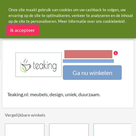
Onze site maakt gebruik van cookies om uw cashback te volgen, uw
ervaring op de site te optimaliseren, verkeer te analyseren en de inhoud
op de site te personaliseren. Meer informatie over ons
cookiebeleid
.
Startpagina
Winkels
Teaking
Teaking cashback
ik accepteer
5,00% Cashback
Voorwaarden en beperkingen
Ga nu winkelen
Teaking.nl: meubels, design, uniek, duurzaam.
Vergelijkbare winkels