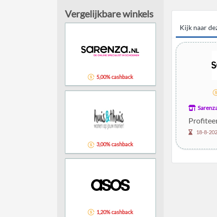
Vergelijkbare winkels
Kijk naar d
5,00% cashback
Sarenz
Profitee
18-8-20
3,00% cashback
1,20% cashback