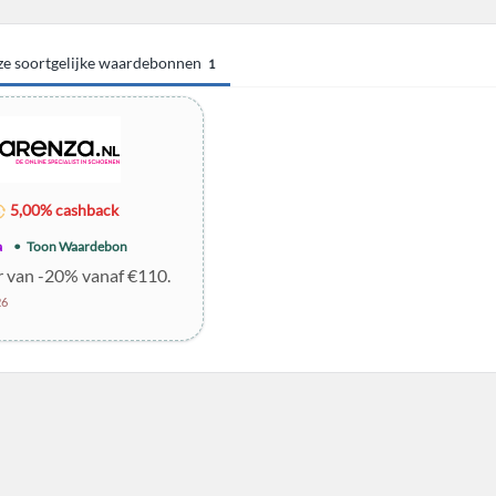
eze soortgelijke waardebonnen
1
5,00% cashback
a
Toon Waardebon
r van -20% vanaf €110.
26