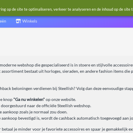
g op de site te optimaliseren, verkeer te analyseren en de inhoud op de site 
ieën
Winkels
n moderne webshop die gespecialiseerd is in stoere en stijlvolle accessoi
 assortiment bestaat uit horloges, sieraden, en andere fashion items die 
shback beloningen verdienen bij Steellish? Volg dan deze eenvoudige stap
de knop
"Ga nu winkelen"
op onze website.
 doorgestuurd naar de officiële Steellish webshop.
je aankoop zoals je normaal zou doen.
 aankoop bevestigd is, wordt de cashback automatisch toegevoegd aan j
betaal je minder voor je favoriete accessoires en spaar je gemakkelijk extr