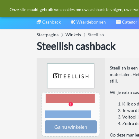
Onze site maakt gebruik van cookies om uw cashback te volgen, uw ervarin
Cashback
Waardebonnen
Categor
Startpagina
Winkels
Steellish
Steellish cashback
Steellish is ee
materialen. Het
stijl.
Wil je extra ca
9,00% Cashback
Klik op 
Je wordt
Voorwaarden en
beperkingen
Voltooi 
Zodra de
Ga nu winkelen
Op deze manier 