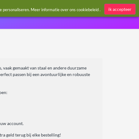
Aanmelden / Register
ik accepteer
te personaliseren. Meer informatie over ons
cookiebeleid
.
res, vaak gemaakt van staal en andere duurzame
perfect passen bij een avontuurlijke en robuuste
pen:
ouw account.
a geld terug bij elke bestelling!