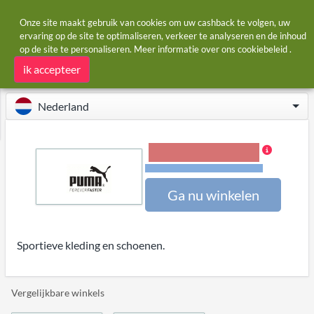
Onze site maakt gebruik van cookies om uw cashback te volgen, uw
ervaring op de site te optimaliseren, verkeer te analyseren en de inhoud
op de site te personaliseren. Meer informatie over ons
cookiebeleid
.
Startpagina
Winkels
Puma
Puma cashback
ik accepteer
Nederland
3,00% Cashback
Voorwaarden en beperkingen
Ga nu winkelen
Sportieve kleding en schoenen.
Vergelijkbare winkels