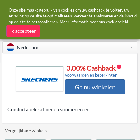
Onze site maakt gebruik van cookies om uw cashback te volgen, uw
ervaring op de site te optimaliseren, verkeer te analyseren en de inhoud
op de site te personaliseren. Meer informatie over ons
cookiebeleid
.
Startpagina
Winkels
Skechers
Skechers cashback
ik accepteer
Nederland
3,00% Cashback
Voorwaarden en beperkingen
Ga nu winkelen
Comfortabele schoenen voor iedereen.
Vergelijkbare winkels