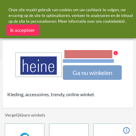
Onze site maakt gebruik van cookies om uw cashback te volgen, uw
ervaring op de site te optimaliseren, verkeer te analyseren en de inhoud
op de site te personaliseren. Meer informatie over ons
cookiebeleid
.
Startpagina
Winkels
HEINE
HEINE cashback en kortingscodes
ik accepteer
3,00% Cashback
Voorwaarden en beperkingen
Ga nu winkelen
Kleding, accessoires, trendy, online winkel.
Vergelijkbare winkels
1