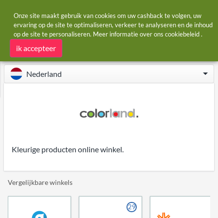
Onze site maakt gebruik van cookies om uw cashback te volgen, uw
ervaring op de site te optimaliseren, verkeer te analyseren en de inhoud
op de site te personaliseren. Meer informatie over ons
cookiebeleid
.
Startpagina
Winkels
Colorland
Colorland cashback
ik accepteer
Nederland
Kleurige producten online winkel.
Vergelijkbare winkels
29