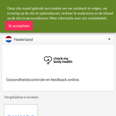
Onze site maakt gebruik van cookies om uw cashback te volgen, uw
ervaring op de site te optimaliseren, verkeer te analyseren en de inhoud
op de site te personaliseren. Meer informatie over ons
cookiebeleid
.
Startpagina
Winkels
Check My Body Health
Check My Body Health cashback
ik accepteer
Nederland
Gezondheidscontrole en feedback online.
Vergelijkbare winkels