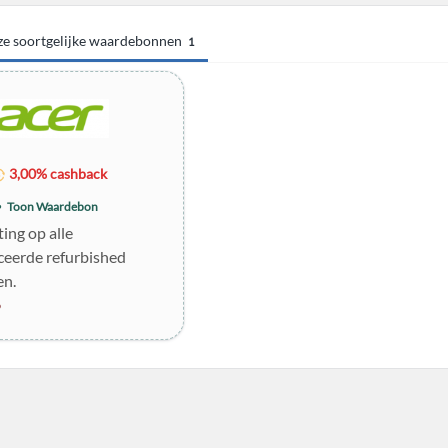
eze soortgelijke waardebonnen
1
3,00% cashback
Toon Waardebon
ing op alle
iceerde refurbished
en.
6