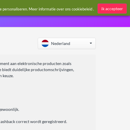
Aanmelden / Register
ik accepteer
te personaliseren. Meer informatie over ons
cookiebeleid
.
Nederland
rtiment aan elektronische producten zoals
e biedt duidelijke productomschrijvingen,
n keuze.
gewoonlijk.
 cashback correct wordt geregistreerd.