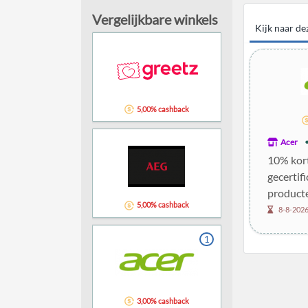
Vergelijkbare winkels
Kijk naar d
5,00% cashback
Acer
10% kort
gecertif
product
5,00% cashback
8-8-202
1
3,00% cashback