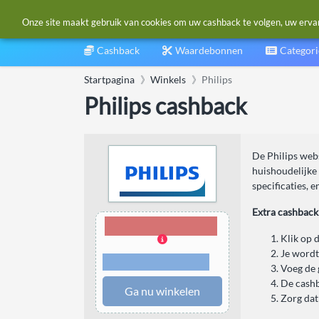
Onze site maakt gebruik van cookies om uw cashback te volgen, uw ervarin
Cashback
Waardebonnen
Categor
Startpagina
Winkels
Philips
Philips cashback
De Philips webs
huishoudelijke
specificaties, 
Extra cashback
3,00% Cashback
Klik op 
Je wordt
Voorwaarden en
beperkingen
Voeg de 
De cashb
Ga nu winkelen
Zorg dat