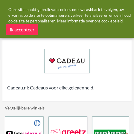
Onze site maakt gebruik van cookies om uw cashback te volgen, uw
ervaring op de site te optimaliseren, verkeer te analyseren en de inhoud
op de site te personaliseren. Meer informatie over ons
cookiebeleid
.
Startpagina
Winkels
Cadeau
Cadeau cashback
ik accepteer
Cadeau.nl: Cadeaus voor elke gelegenheid.
Vergelijkbare winkels
29