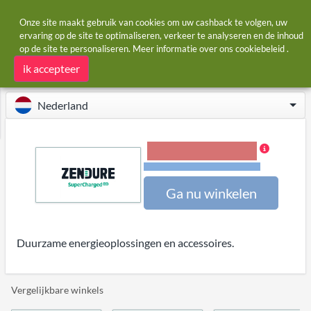
Onze site maakt gebruik van cookies om uw cashback te volgen, uw
ervaring op de site te optimaliseren, verkeer te analyseren en de inhoud
op de site te personaliseren. Meer informatie over ons
cookiebeleid
.
Startpagina
Winkels
Zendure
Zendure cashback
ik accepteer
Nederland
3,00% Cashback
Voorwaarden en beperkingen
Ga nu winkelen
Duurzame energieoplossingen en accessoires.
Vergelijkbare winkels