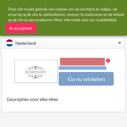
Onze site maakt gebruik van cookies om uw cashback te volgen, uw
ervaring op de site te optimaliseren, verkeer te analyseren en de inhoud
op de site te personaliseren. Meer informatie over ons
cookiebeleid
.
Startpagina
Winkels
Scentchips
Scentchips cashback
ik accepteer
Nederland
5,00% Cashback
Voorwaarden en beperkingen
Ga nu winkelen
Geuropties voor elke sfeer.