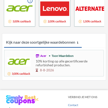
1
3,00% cashback
2,00% cashback
1,50% cashback
Kijk naar deze soortgelijke waardebonnen
1
Acer
Toon Waardebon
10% korting op alle gecertificeerde
refurbished producten.
8-8-2026
3,00% cashback
VERBIND JE MET ONS
Contact