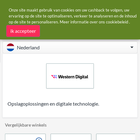
Onze site maakt gebruik van cookies om uw cashback te volgen, uw
ervaring op de site te optimaliseren, verkeer te analyseren en de inhoud
op de site te personaliseren. Meer informatie over ons
cookiebeleid
.
Startpagina
Winkels
Western Digital
Western Digital cashback
ik accepteer
Nederland
Opslagoplossingen en digitale technologie.
Vergelijkbare winkels