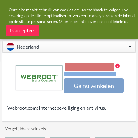
Onze site maakt gebruik van cookies om uw cashback te volgen, uw
ervaring op de site te optimaliseren, verkeer te analyseren en de inhoud
op de site te personaliseren. Meer informatie over ons
cookiebeleid
.
Startpagina
Winkels
Webroot
Webroot cashback
ik accepteer
Nederland
8,00% Cashback
Voorwaarden en beperkingen
Ga nu winkelen
Webroot.com: Internetbeveiliging en antivirus.
Vergelijkbare winkels