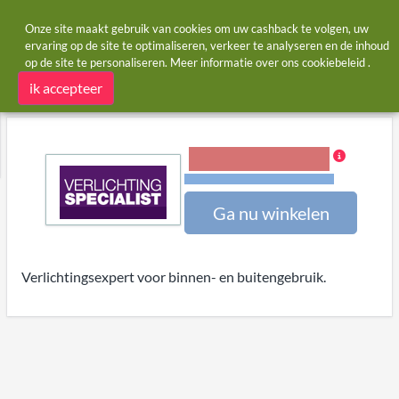
Onze site maakt gebruik van cookies om uw cashback te volgen, uw
ervaring op de site te optimaliseren, verkeer te analyseren en de inhoud
op de site te personaliseren. Meer informatie over ons
cookiebeleid
.
Startpagina
Winkels
Verlichting Specialist
Verlichting Specialist cashback
ik accepteer
4,00% Cashback
Voorwaarden en beperkingen
Ga nu winkelen
Verlichtingsexpert voor binnen- en buitengebruik.