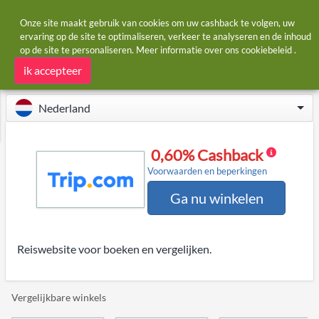
Onze site maakt gebruik van cookies om uw cashback te volgen, uw
ervaring op de site te optimaliseren, verkeer te analyseren en de inhoud
op de site te personaliseren. Meer informatie over ons
cookiebeleid
.
Startpagina
Winkels
Trip.com
Trip.com cashback
ik accepteer
Nederland
0,60% Cashback
Voorwaarden en beperkingen
Ga nu winkelen
Reiswebsite voor boeken en vergelijken.
Vergelijkbare winkels