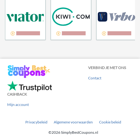
3,00% cashback
2,00% cashback
1,20% cashback
VERBIND JE MET ONS
Contact
CASHBACK
Mijn account
Privacybeleid
Algemene voorwaarden
Cookie beleid
©2026 SimplyBestCoupons.nl