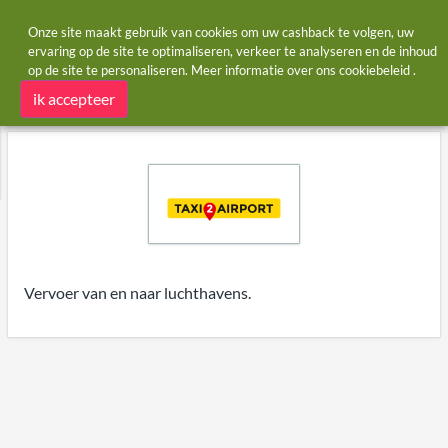
Onze site maakt gebruik van cookies om uw cashback te volgen, uw
ervaring op de site te optimaliseren, verkeer te analyseren en de inhoud
op de site te personaliseren. Meer informatie over ons
cookiebeleid
.
Startpagina
Winkels
Taxi2Airport
Taxi2Airport cashback
ik accepteer
Vervoer van en naar luchthavens.