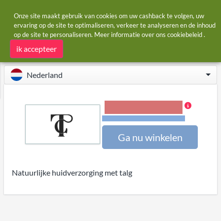
Onze site maakt gebruik van cookies om uw cashback te volgen, uw
ervaring op de site te optimaliseren, verkeer te analyseren en de inhoud
op de site te personaliseren. Meer informatie over ons
cookiebeleid
.
Startpagina
Winkels
Tallow
Tallow cashback
ik accepteer
Nederland
6,00% Cashback
Voorwaarden en beperkingen
Ga nu winkelen
Natuurlijke huidverzorging met talg