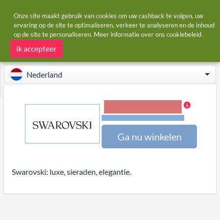
Onze site maakt gebruik van cookies om uw cashback te volgen, uw
ervaring op de site te optimaliseren, verkeer te analyseren en de inhoud
op de site te personaliseren. Meer informatie over ons
cookiebeleid
.
Startpagina
Winkels
Swarovski
Swarovski cashback
ik accepteer
Nederland
1,20% Cashback
Voorwaarden en beperkingen
Ga nu winkelen
Swarovski: luxe, sieraden, elegantie.