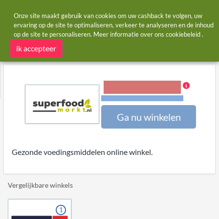
Onze site maakt gebruik van cookies om uw cashback te volgen, uw
ervaring op de site te optimaliseren, verkeer te analyseren en de inhoud
op de site te personaliseren. Meer informatie over ons
cookiebeleid
.
Startpagina
Winkels
Superfoodmarkt
Superfoodmarkt cashback
ik accepteer
5,00% Cashback
Voorwaarden en beperkingen
Ga nu winkelen
Gezonde voedingsmiddelen online winkel.
Vergelijkbare winkels
1