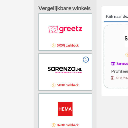
Vergelijkbare winkels
Kijk naar d
5,00% cashback
1
Sarenz
Profitee
18-8-20
5,00% cashback
0,60% cashback