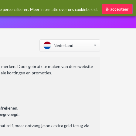
Aanmelden / Register
ik accepteer
te personaliseren. Meer informatie over ons
cookiebeleid
.
Nederland
n merken. Door gebruik te maken van deze website
ale kortingen en promoties.
afrekenen.
oegevoegd.
at zelf, maar ontvang je ook extra geld terug via