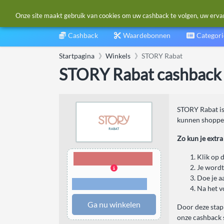
Onze site maakt gebruik van cookies om uw cashback te volgen, uw ervarin
Cashback
Waardebonnen
Categor
Startpagina
Winkels
STORY Rabat
STORY Rabat cashback
STORY Rabat is
kunnen shopper
Zo kun je extra
5,00% Cashback
Klik op 
Je wordt
Doe je a
Voorwaarden en
beperkingen
Na het v
Ga nu winkelen
Door deze stapp
onze cashback 