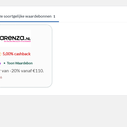
eze soortgelijke waardebonnen
1
5,00% cashback
a
Toon Waardebon
r van -20% vanaf €110.
26