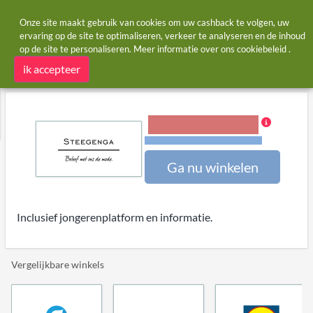
Onze site maakt gebruik van cookies om uw cashback te volgen, uw
ervaring op de site te optimaliseren, verkeer te analyseren en de inhoud
op de site te personaliseren. Meer informatie over ons
cookiebeleid
.
Startpagina
Winkels
Steegengamode.nl
Steegengamode.nl cashback
ik accepteer
5,00% Cashback
Voorwaarden en beperkingen
Ga nu winkelen
Inclusief jongerenplatform en informatie.
Vergelijkbare winkels