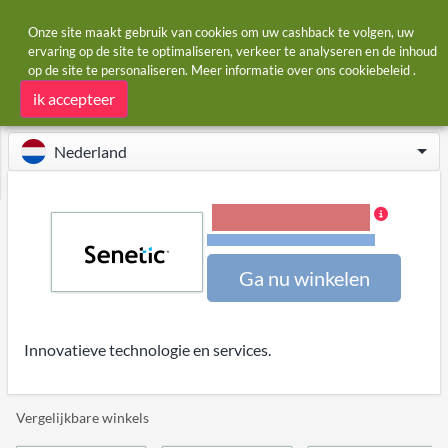
Onze site maakt gebruik van cookies om uw cashback te volgen, uw
ervaring op de site te optimaliseren, verkeer te analyseren en de inhoud
op de site te personaliseren. Meer informatie over ons
cookiebeleid
.
Startpagina
Winkels
Senetic
Senetic cashback
ik accepteer
Nederland
0,96% Cashback
Voorwaarden en beperkingen
Ga nu winkelen
Innovatieve technologie en services.
Vergelijkbare winkels