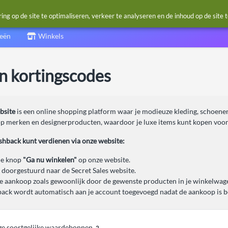
g op de site te optimaliseren, verkeer te analyseren en de inhoud op de site 
ieën
Winkels
en kortingscodes
bsite
is een online shopping platform waar je modieuze kleding, schoene
op merken en designerproducten, waardoor je luxe items kunt kopen voor e
ashback kunt verdienen via onze website:
de knop
"Ga nu winkelen"
op onze website.
 doorgestuurd naar de Secret Sales website.
je aankoop zoals gewoonlijk door de gewenste producten in je winkelwagen
ack wordt automatisch aan je account toegevoegd nadat de aankoop is be
eze soortgelijke waardebonnen
2