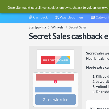
Onze site maakt gebruik van cookies om uw cashback te volgen, uw ervarin
Cashback
Waardebonnen
Categor
Startpagina
Winkels
Secret Sales
Secret Sales cashback 
Secret Sales we
Het richt zich 
Hoe je extra c
1,50% Cashback
Klik op 
Je wordt
Voltooi 
Voorwaarden en
beperkingen
De cashb
Ga nu winkelen
Kijk naar d