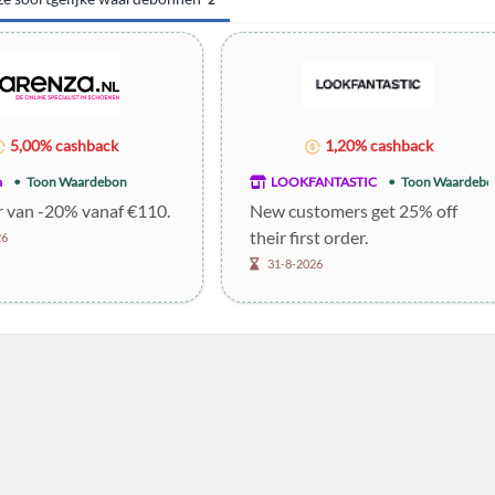
5,00% cashback
1,20% cashback
a
Toon Waardebon
LOOKFANTASTIC
Toon Waardebo
r van -20% vanaf €110.
New customers get 25% off
their first order.
26
31-8-2026