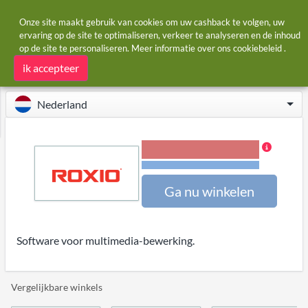
Onze site maakt gebruik van cookies om uw cashback te volgen, uw
ervaring op de site te optimaliseren, verkeer te analyseren en de inhoud
op de site te personaliseren. Meer informatie over ons
cookiebeleid
.
Startpagina
Winkels
Roxio
Roxio cashback
ik accepteer
Nederland
12,00% Cashback
Voorwaarden en beperkingen
Ga nu winkelen
Software voor multimedia-bewerking.
Vergelijkbare winkels