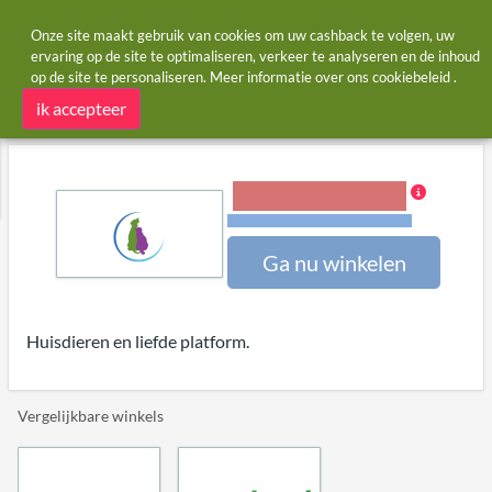
Onze site maakt gebruik van cookies om uw cashback te volgen, uw
ervaring op de site te optimaliseren, verkeer te analyseren en de inhoud
op de site te personaliseren. Meer informatie over ons
cookiebeleid
.
Startpagina
Winkels
Petsexclusive
Petsexclusive cashback
ik accepteer
4,00% Cashback
Voorwaarden en beperkingen
Ga nu winkelen
Huisdieren en liefde platform.
Vergelijkbare winkels