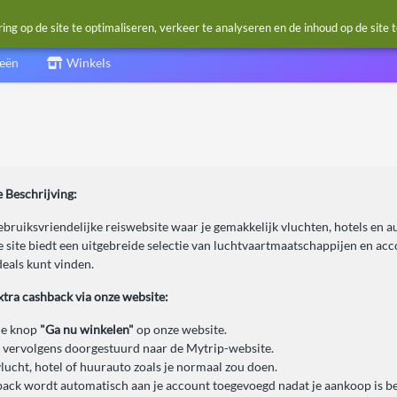
g op de site te optimaliseren, verkeer te analyseren en de inhoud op de site 
ieën
Winkels
 Beschrijving:
ebruiksvriendelijke reiswebsite waar je gemakkelijk vluchten, hotels en 
e site biedt een uitgebreide selectie van luchtvaartmaatschappijen en a
 deals kunt vinden.
xtra cashback via onze website:
de knop
"Ga nu winkelen"
op onze website.
 vervolgens doorgestuurd naar de Mytrip-website.
vlucht, hotel of huurauto zoals je normaal zou doen.
ack wordt automatisch aan je account toegevoegd nadat je aankoop is be