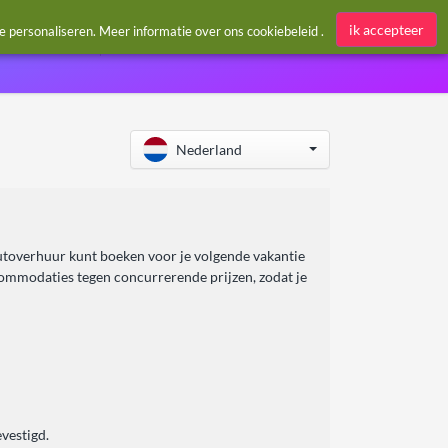
Aanmelden / Register
ik accepteer
te personaliseren. Meer informatie over ons
cookiebeleid
.
Nederland
autoverhuur kunt boeken voor je volgende vakantie
ccommodaties tegen concurrerende prijzen, zodat je
vestigd.