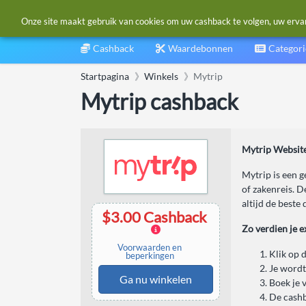
Onze site maakt gebruik van cookies om uw cashback te volgen, uw ervarin
Cashback
Waardebonnen
Categor
Startpagina
Winkels
Mytrip
Mytrip cashback
Mytrip Website
Mytrip is een g
of zakenreis. D
altijd de beste
$3.00 Cashback
Zo verdien je e
Voorwaarden en
Klik op 
beperkingen
Je wordt
Ga nu winkelen
Boek je 
De cashb