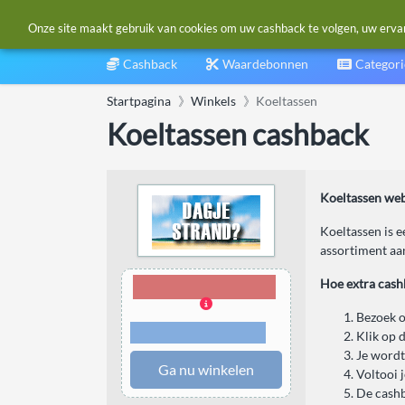
Onze site maakt gebruik van cookies om uw cashback te volgen, uw ervarin
Cashback
Waardebonnen
Categor
Startpagina
Winkels
Koeltassen
Koeltassen cashback
Koeltassen web
Koeltassen is e
assortiment aan
4,00% Cashback
Hoe extra cash
Bezoek o
Voorwaarden en
Klik op 
beperkingen
Je wordt
Ga nu winkelen
Voltooi 
De cashb