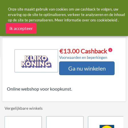
Onze site maakt gebruik van cookies om uw cashback te volgen, uw
ervaring op de site te optimaliseren, verkeer te analyseren en de inhoud
op de site te personaliseren. Meer informatie over ons
cookiebeleid
.
Startpagina
Winkels
klikokoning.nl
klikokoning.nl cashback
ik accepteer
€13.00 Cashback
Voorwaarden en beperkingen
Ga nu winkelen
Online webshop voor koopkunst.
Vergelijkbare winkels