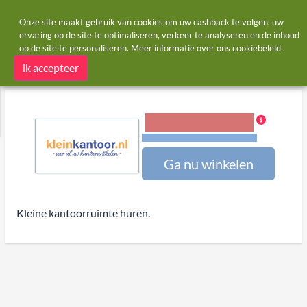
Onze site maakt gebruik van cookies om uw cashback te volgen, uw
ervaring op de site te optimaliseren, verkeer te analyseren en de inhoud
op de site te personaliseren. Meer informatie over ons
cookiebeleid
.
Startpagina
Winkels
kleinkantoor
kleinkantoor cashback
ik accepteer
6,00% Cashback
Voorwaarden en beperkingen
Ga nu winkelen
Kleine kantoorruimte huren.