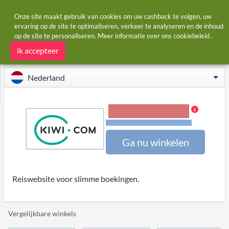
Onze site maakt gebruik van cookies om uw cashback te volgen, uw
ervaring op de site te optimaliseren, verkeer te analyseren en de inhoud
op de site te personaliseren. Meer informatie over ons
cookiebeleid
.
Startpagina
Winkels
Kiwi.com
Kiwi.com cashback
ik accepteer
Nederland
2,00% Cashback
Voorwaarden en beperkingen
Ga nu winkelen
Reiswebsite voor slimme boekingen.
Vergelijkbare winkels